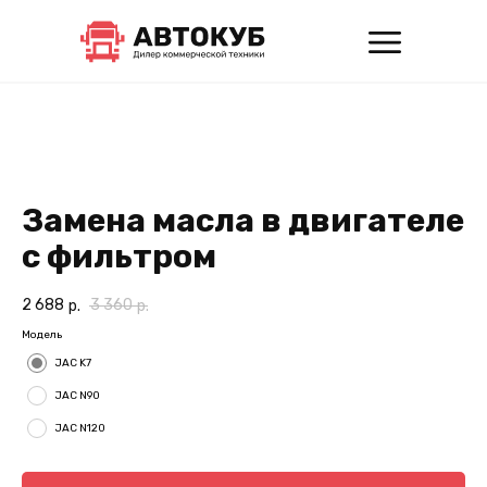
Замена масла в двигателе
с фильтром
2 688
3 360
р.
р.
Модель
JAC K7
JAC N90
JAC N120