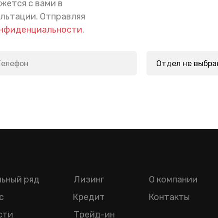
жется с вами в
ультации.
Отправляя
онфиденциальности
.
ьный ряд
Лизинг
О компании
с
Кредит
Контакты
сти
Трейд-ин