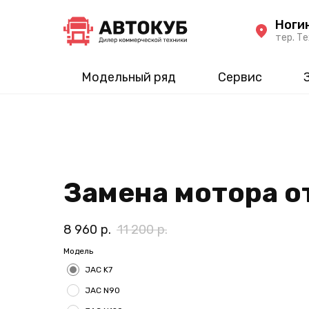
Ноги
тер. Те
Модельный ряд
Сервис
Замена мотора о
8 960
р.
11 200
р.
Модель
JAC K7
JAC N90