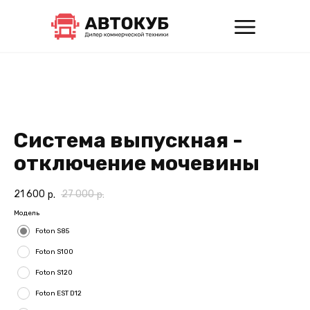
Система выпускная -
отключение мочевины
21 600
27 000
р.
р.
Модель
Foton S85
Foton S100
Foton S120
Foton EST D12