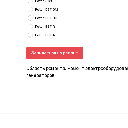
Foton S120
Foton EST D12
Foton EST D18
Foton EST R
Foton EST A
Записаться на ремонт
Область ремонта: Ремонт электрооборудован
генераторов