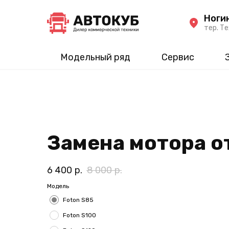
Ноги
тер. Те
Модельный ряд
Сервис
Замена мотора о
6 400
р.
8 000
р.
Модель
Foton S85
Foton S100