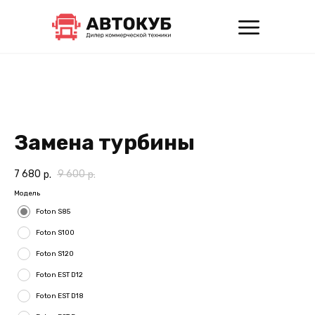
Замена турбины
7 680
9 600
р.
р.
Модель
Foton S85
Foton S100
Foton S120
Foton EST D12
Foton EST D18