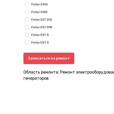
Foton S100
Foton S120
Foton EST D12
Foton EST D18
Foton EST R
Foton EST A
Записаться на ремонт
Область ремонта: Ремонт электрооборудован
генераторов