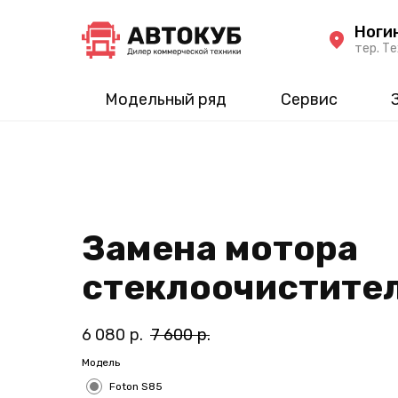
Ноги
тер. Те
Модельный ряд
Сервис
Замена мотора
стеклоочистите
6 080
р.
7 600
р.
Модель
Foton S85