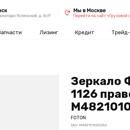
нск
Мы в Москве
хнопарк Успенский, д. 6c9
Перейти на сайт «Грузовой 
Запчасти
Лизинг
Кредит
Трейд-
Зеркало 
1126 прав
M482101
FOTON
SKU:
M4821010202A0