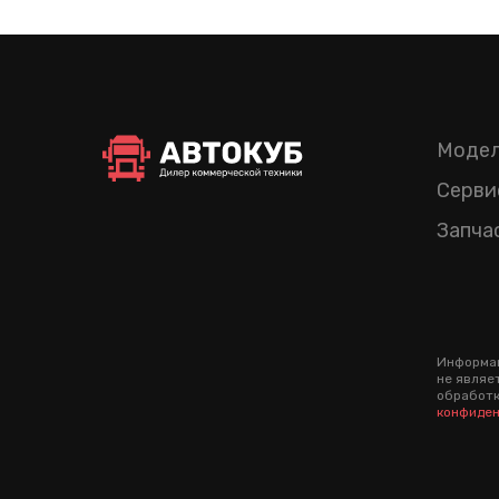
Модел
Серви
Запча
Информац
не являе
обработк
конфиден