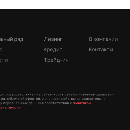
ьный ряд
Лизинг
О компании
с
Кредит
Контакты
сти
Трейд-ин
ия, представленная на сайте, носит ознакомительный характер и
тся публичной офертой. Используя сайт, вы соглашаетесь на
у персональных данных в соответствии с
политикой
циальности
.