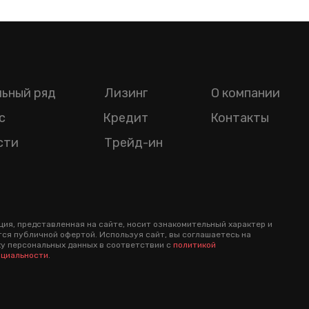
ьный ряд
Лизинг
О компании
с
Кредит
Контакты
сти
Трейд-ин
ия, представленная на сайте, носит ознакомительный характер и
тся публичной офертой. Используя сайт, вы соглашаетесь на
у персональных данных в соответствии с
политикой
циальности
.