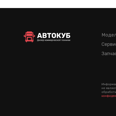
Модел
Серви
Запча
Информац
не являе
обработк
конфиден