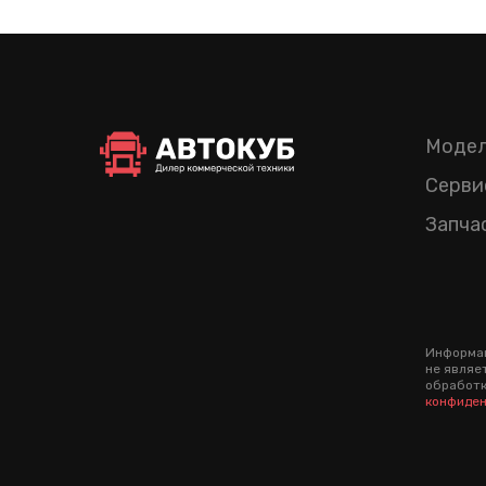
Модел
Серви
Запча
Информац
не являе
обработк
конфиден