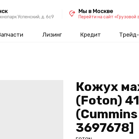
нск
Мы в Москве
хнопарк Успенский, д. 6c9
Перейти на сайт «Грузовой 
Запчасти
Лизинг
Кредит
Трейд-
Кожух ма
(Foton) 4
(Cummins 
3697678]