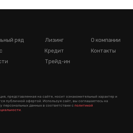
ьный ряд
Лизинг
О компании
с
Кредит
Контакты
сти
Трейд-ин
ия, представленная на сайте, носит ознакомительный характер и
тся публичной офертой. Используя сайт, вы соглашаетесь на
у персональных данных в соответствии с
политикой
циальности
.