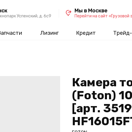
нск
Мы в Москве
хнопарк Успенский, д. 6c9
Перейти на сайт «Грузовой 
Запчасти
Лизинг
Кредит
Трейд-
Камера т
(Foton) 1
[арт. 351
HF16015F