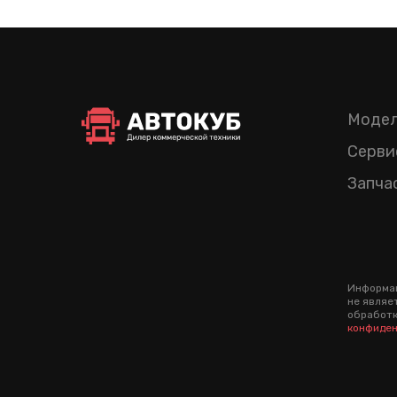
Модел
Серви
Запча
Информац
не являе
обработк
конфиден