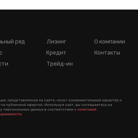
ьный ряд
Лизинг
О компании
с
Кредит
Контакты
сти
Трейд-ин
ия, представленная на сайте, носит ознакомительный характер и
тся публичной офертой. Используя сайт, вы соглашаетесь на
у персональных данных в соответствии с
политикой
циальности
.