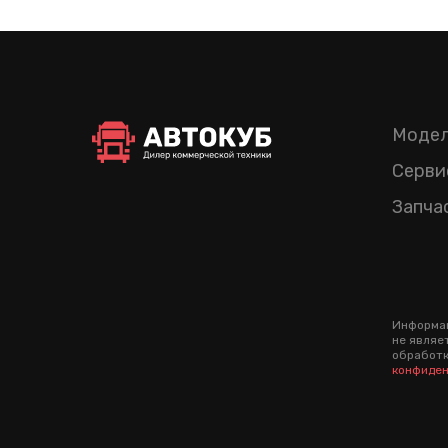
Модел
Серви
Запча
Информац
не являе
обработк
конфиден