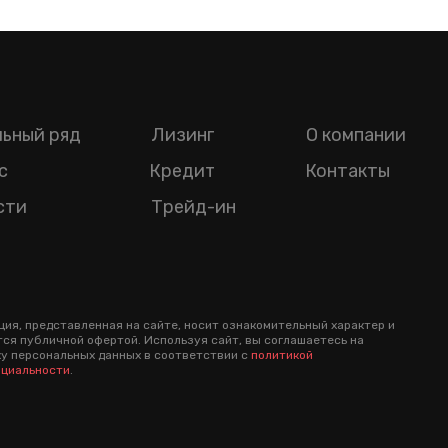
ьный ряд
Лизинг
О компании
с
Кредит
Контакты
сти
Трейд-ин
ия, представленная на сайте, носит ознакомительный характер и
тся публичной офертой. Используя сайт, вы соглашаетесь на
у персональных данных в соответствии с
политикой
циальности
.