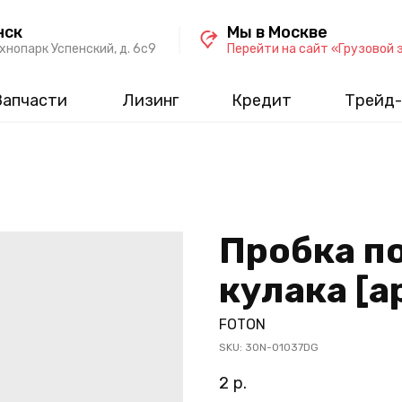
нск
Мы в Москве
хнопарк Успенский, д. 6c9
Перейти на сайт «Грузовой 
Запчасти
Лизинг
Кредит
Трейд-
Пробка п
кулака [а
FOTON
SKU:
30N-01037DG
2
р.