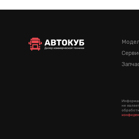
Модел
Серви
Запча
Информац
не являе
обработк
конфиден