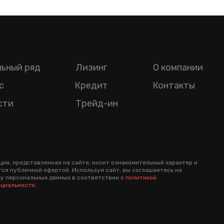
ьный ряд
Лизинг
О компании
с
Кредит
Контакты
сти
Трейд-ин
ия, представленная на сайте, носит ознакомительный характер и
тся публичной офертой. Используя сайт, вы соглашаетесь на
у персональных данных в соответствии с
политикой
циальности
.