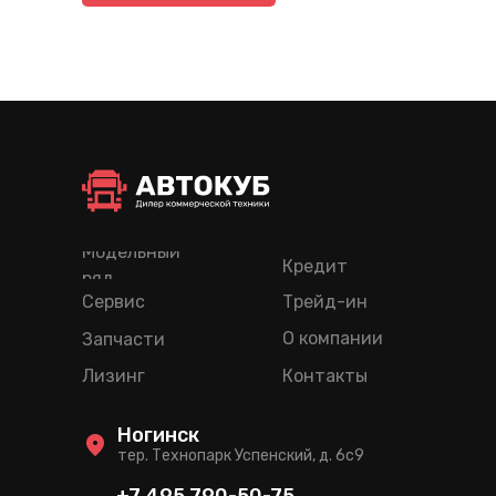
Модельный
Кредит
ряд
Сервис
Трейд-ин
О компании
Запчасти
Лизинг
Контакты
Ногинск
тер. Технопарк Успенский, д. 6c9