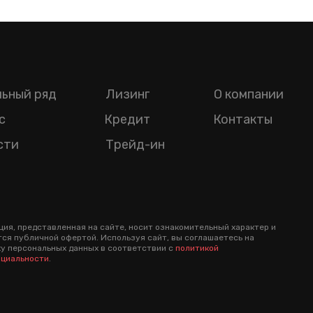
ьный ряд
Лизинг
О компании
с
Кредит
Контакты
сти
Трейд-ин
ия, представленная на сайте, носит ознакомительный характер и
тся публичной офертой. Используя сайт, вы соглашаетесь на
у персональных данных в соответствии с
политикой
циальности
.