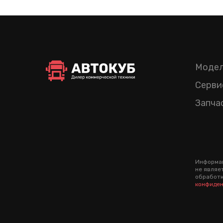
Модел
Серви
Запча
Информац
не являе
обработк
конфиден