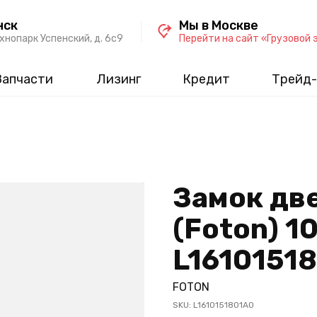
нск
Мы в Москве
хнопарк Успенский, д. 6c9
Перейти на сайт «Грузовой 
Запчасти
Лизинг
Кредит
Трейд-
Замок дв
(Foton) 1
L1610151
FOTON
SKU:
L1610151801A0