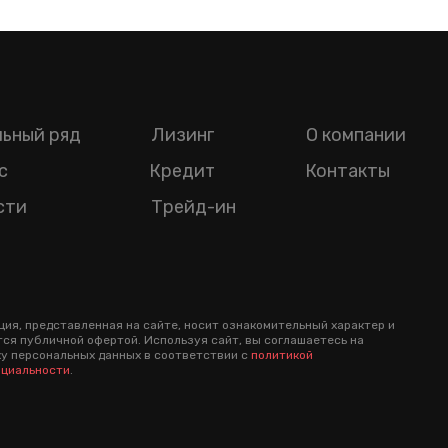
ьный ряд
Лизинг
О компании
с
Кредит
Контакты
сти
Трейд-ин
ия, представленная на сайте, носит ознакомительный характер и
тся публичной офертой. Используя сайт, вы соглашаетесь на
у персональных данных в соответствии с
политикой
циальности
.