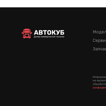
Модел
Серви
Запча
Информац
не являе
обработк
конфиден