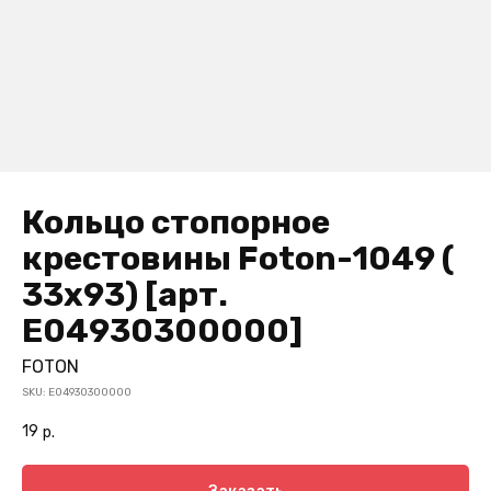
Кольцо стопорное
крестовины Foton-1049 (
33х93) [арт.
Е04930300000]
FOTON
SKU:
Е04930300000
19
р.