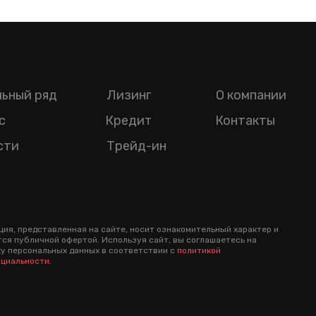
ьный ряд
Лизинг
О компании
с
Кредит
Контакты
сти
Трейд-ин
ия, представленная на сайте, носит ознакомительный характер и
тся публичной офертой. Используя сайт, вы соглашаетесь на
у персональных данных в соответствии с
политикой
циальности
.