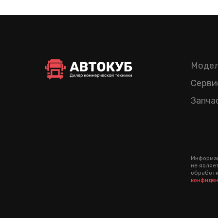
Модел
Серви
Запча
Информац
не являе
обработк
конфиден