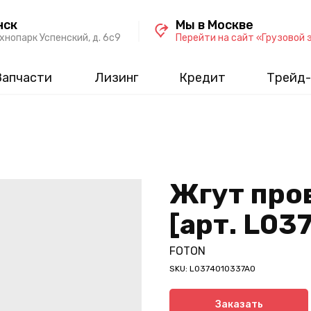
нск
Мы в Москве
хнопарк Успенский, д. 6c9
Перейти на сайт «Грузовой 
Запчасти
Лизинг
Кредит
Трейд-
Жгут про
[арт. L03
FOTON
SKU:
L0374010337A0
Заказать