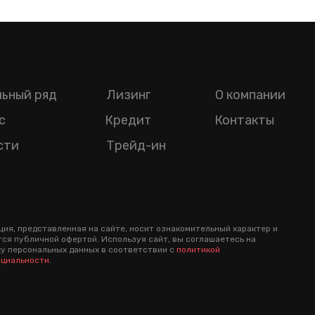
ьный ряд
Лизинг
О компании
с
Кредит
Контакты
сти
Трейд-ин
ия, представленная на сайте, носит ознакомительный характер и
тся публичной офертой. Используя сайт, вы соглашаетесь на
у персональных данных в соответствии с
политикой
циальности
.