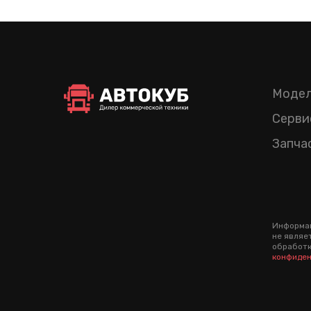
Модел
Серви
Запча
Информац
не являе
обработк
конфиден