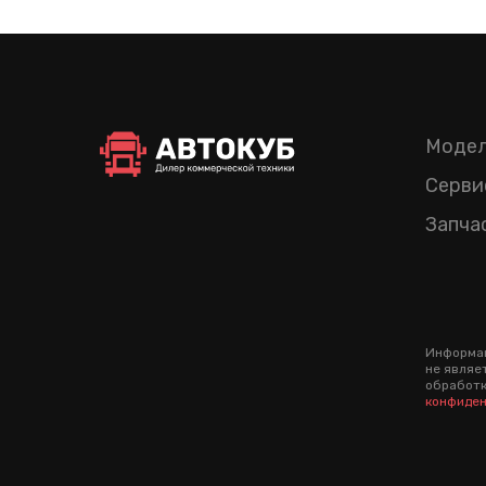
Модел
Серви
Запча
Информац
не являе
обработк
конфиден