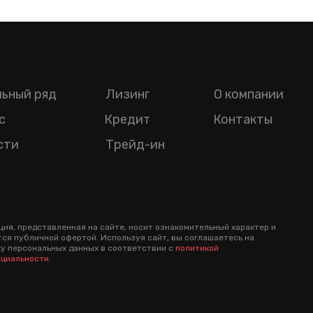
ьный ряд
Лизинг
О компании
с
Кредит
Контакты
сти
Трейд-ин
ия, представленная на сайте, носит ознакомительный характер и
тся публичной офертой. Используя сайт, вы соглашаетесь на
у персональных данных в соответствии с
политикой
циальности
.