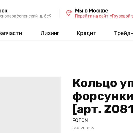
нск
Мы в Москве
хнопарк Успенский, д. 6c9
Перейти на сайт «Грузовой 
Запчасти
Лизинг
Кредит
Трейд-
Кольцо у
форсунки 
[арт. Z08
FOTON
SKU:
Z08156