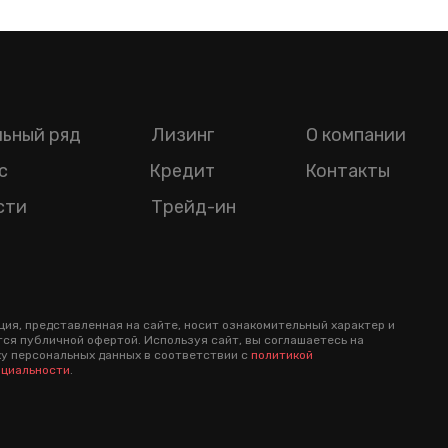
ьный ряд
Лизинг
О компании
с
Кредит
Контакты
сти
Трейд-ин
ия, представленная на сайте, носит ознакомительный характер и
тся публичной офертой. Используя сайт, вы соглашаетесь на
у персональных данных в соответствии с
политикой
циальности
.