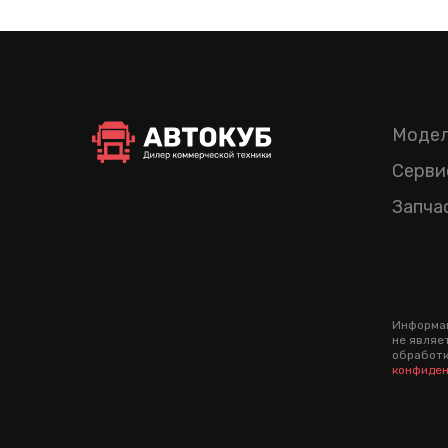
Модел
Серви
Запча
Информац
не являе
обработк
конфиден