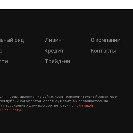
ьный ряд
Лизинг
О компании
с
Кредит
Контакты
сти
Трейд-ин
ия, представленная на сайте, носит ознакомительный характер и
тся публичной офертой. Используя сайт, вы соглашаетесь на
у персональных данных в соответствии с
политикой
циальности
.