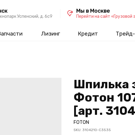
нск
Мы в Москве
хнопарк Успенский, д. 6c9
Перейти на сайт «Грузовой 
Запчасти
Лизинг
Кредит
Трейд-
Шпилька 
Фотон 107
[арт. 310
FOTON
SKU:
3104210-C3535