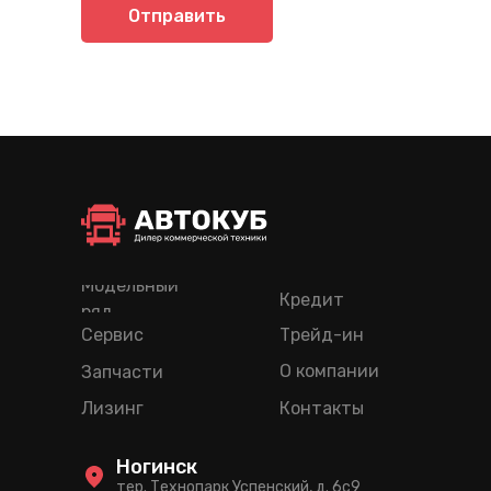
Отправить
Модельный
Кредит
ряд
Сервис
Трейд-ин
О компании
Запчасти
Лизинг
Контакты
Ногинск
тер. Технопарк Успенский, д. 6c9