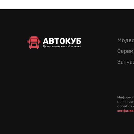
Модел
Серви
Запча
Информац
не являе
обработк
конфиден