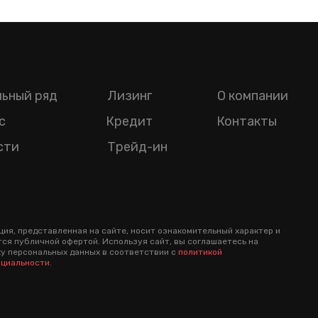
ьный ряд
Лизинг
О компании
с
Кредит
Контакты
сти
Трейд-ин
ия, представленная на сайте, носит ознакомительный характер и
тся публичной офертой. Используя сайт, вы соглашаетесь на
у персональных данных в соответствии с
политикой
циальности
.