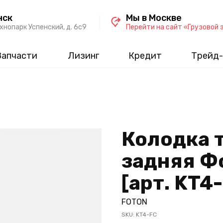
нск
Мы в Москве
хнопарк Успенский, д. 6c9
Перейти на сайт «Грузовой 
Запчасти
Лизинг
Кредит
Трейд-
Колодка 
задняя Фо
[арт. KT4
FOTON
SKU:
KT4-FC