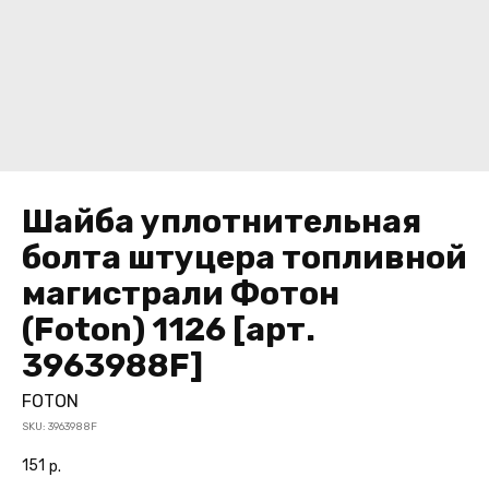
Шайба уплотнительная
болта штуцера топливной
магистрали Фотон
(Foton) 1126 [арт.
3963988F]
FOTON
SKU:
3963988F
151
р.