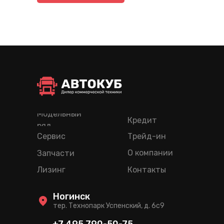
Модельный
Кредит
ряд
Сервис
Трейд-ин
О компании
Запчасти
Лизинг
Контакты
Ногинск
тер. Технопарк Успенский, д. 6c9