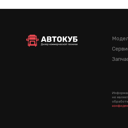
Модел
Серви
Запча
Информац
не являе
обработк
конфиден