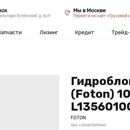
нск
Мы в Москве
хнопарк Успенский, д. 6c9
Перейти на сайт «Грузовой 
Запчасти
Лизинг
Кредит
Трейд-
Гидробло
(Foton) 10
L1356010
FOTON
SKU:
L1356010010A0