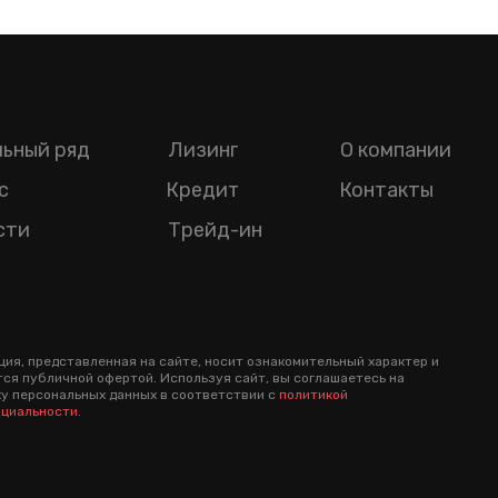
ьный ряд
Лизинг
О компании
с
Кредит
Контакты
сти
Трейд-ин
ия, представленная на сайте, носит ознакомительный характер и
тся публичной офертой. Используя сайт, вы соглашаетесь на
у персональных данных в соответствии с
политикой
циальности
.