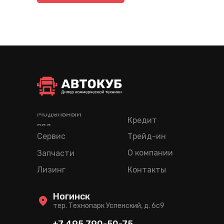
Модельный
Кредит
ряд
Сервис
Трейд-ин
О компании
Запчасти
Лизинг
Контакты
Ногинск
тер. Технопарк Успенский, д. 6c9