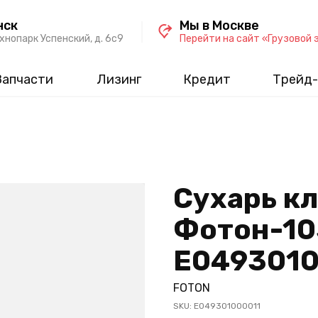
нск
Мы в Москве
хнопарк Успенский, д. 6c9
Перейти на сайт «Грузовой 
Запчасти
Лизинг
Кредит
Трейд-
Сухарь к
Фотон-10
Е0493010
FOTON
SKU:
Е049301000011