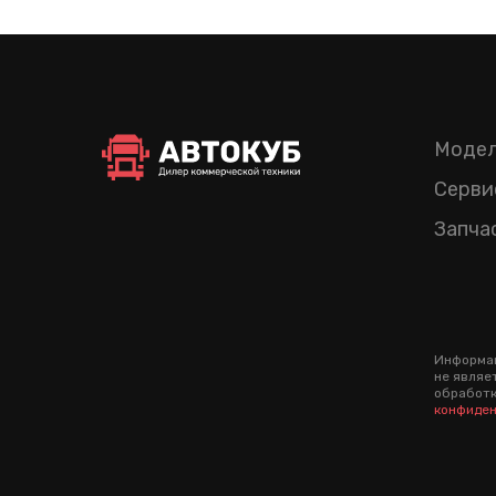
Модел
Серви
Запча
Информац
не являе
обработк
конфиден