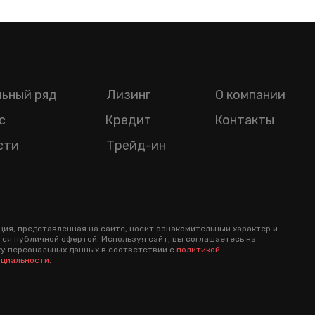
ьный ряд
Лизинг
О компании
с
Кредит
Контакты
сти
Трейд-ин
ия, представленная на сайте, носит ознакомительный характер и
тся публичной офертой. Используя сайт, вы соглашаетесь на
у персональных данных в соответствии с
политикой
циальности
.