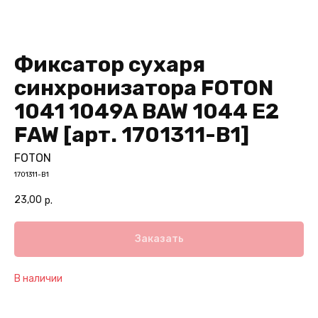
Фиксатор сухаря
синхронизатора FOTON
1041 1049А BAW 1044 Е2
FAW [арт. 1701311-B1]
FOTON
1701311-B1
23,00
р.
Заказать
В наличии