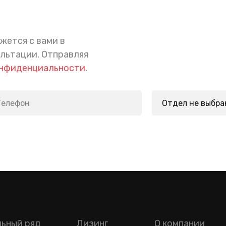
жется с вами в
ультации.
Отправляя
онфиденциальности
.
ьный ряд
Лизинг
О компании