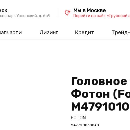
нск
Мы в Москве
хнопарк Успенский, д. 6c9
Перейти на сайт «Грузовой 
Запчасти
Лизинг
Кредит
Трейд-
Головное
Фотон (Fo
M4791010
FOTON
M4791010300A0