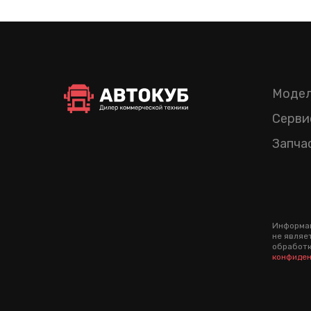
Модел
Серви
Запча
Информац
не являе
обработк
конфиден