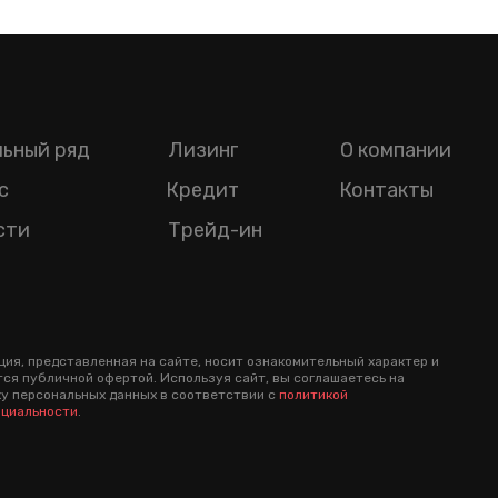
ьный ряд
Лизинг
О компании
с
Кредит
Контакты
сти
Трейд-ин
ия, представленная на сайте, носит ознакомительный характер и
тся публичной офертой. Используя сайт, вы соглашаетесь на
у персональных данных в соответствии с
политикой
циальности
.