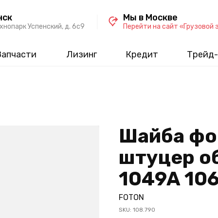
нск
Мы в Москве
хнопарк Успенский, д. 6c9
Перейти на сайт «Грузовой 
Запчасти
Лизинг
Кредит
Трейд-
Шайба фо
штуцер о
1049A 106
FOTON
SKU:
108.790