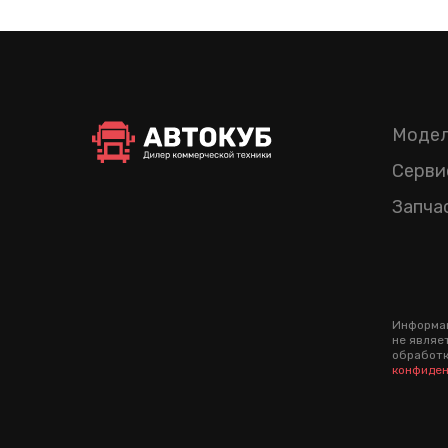
Модел
Серви
Запча
Информац
не являе
обработк
конфиден