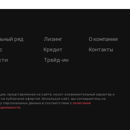
ьный ряд
Лизинг
О компании
с
Кредит
Контакты
сти
Трейд-ин
ия, представленная на сайте, носит ознакомительный характер и
тся публичной офертой. Используя сайт, вы соглашаетесь на
у персональных данных в соответствии с
политикой
циальности
.