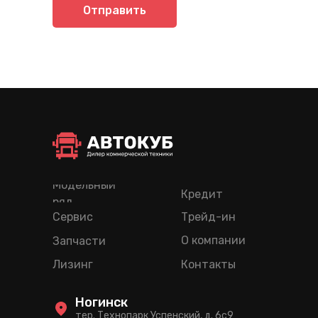
Отправить
Модельный
Кредит
ряд
Сервис
Трейд-ин
О компании
Запчасти
Лизинг
Контакты
Ногинск
тер. Технопарк Успенский, д. 6c9