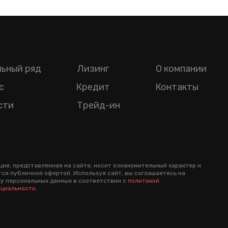
ьный ряд
Лизинг
О компании
с
Кредит
Контакты
сти
Трейд-ин
ия, представленная на сайте, носит ознакомительный характер и
тся публичной офертой. Используя сайт, вы соглашаетесь на
у персональных данных в соответствии с
политикой
циальности
.