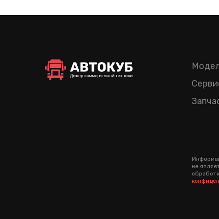
Модел
Серви
Запча
Информац
не являе
обработк
конфиден