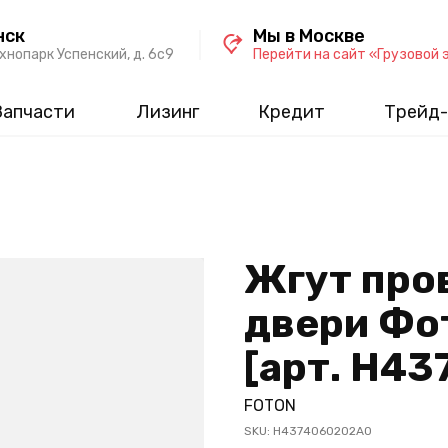
нск
Мы в Москве
хнопарк Успенский, д. 6c9
Перейти на сайт «Грузовой 
Запчасти
Лизинг
Кредит
Трейд-
Жгут про
двери Фот
[арт. H4
FOTON
SKU:
H4374060202A0