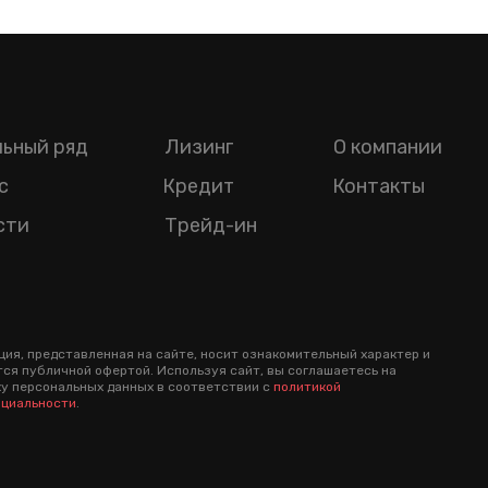
ьный ряд
Лизинг
О компании
с
Кредит
Контакты
сти
Трейд-ин
ия, представленная на сайте, носит ознакомительный характер и
тся публичной офертой. Используя сайт, вы соглашаетесь на
у персональных данных в соответствии с
политикой
циальности
.