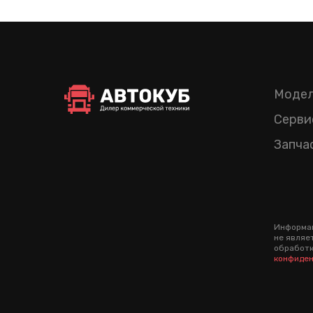
Модел
Серви
Запча
Информац
не являе
обработк
конфиден