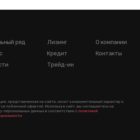
ьный ряд
Лизинг
О компании
с
Кредит
Контакты
сти
Трейд-ин
ия, представленная на сайте, носит ознакомительный характер и
тся публичной офертой. Используя сайт, вы соглашаетесь на
у персональных данных в соответствии с
политикой
циальности
.