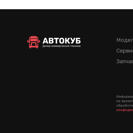
Модел
Серви
Запча
Информац
не являе
обработк
конфиден