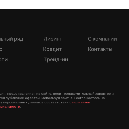
ьный ряд
Лизинг
О компании
с
Кредит
Контакты
сти
Трейд-ин
ия, представленная на сайте, носит ознакомительный характер и
тся публичной офертой. Используя сайт, вы соглашаетесь на
у персональных данных в соответствии с
политикой
циальности
.