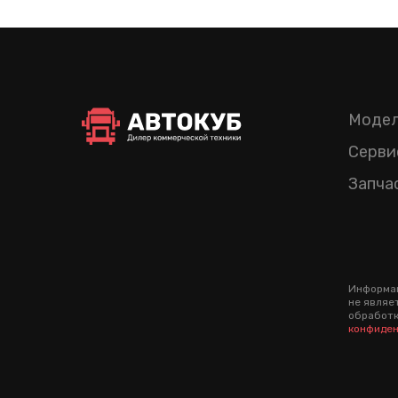
Модел
Серви
Запча
Информац
не являе
обработк
конфиден