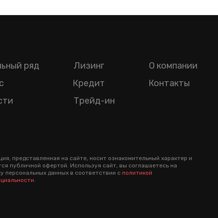
ьный ряд
Лизинг
О компании
с
Кредит
Контакты
сти
Трейд-ин
ия, представленная на сайте, носит ознакомительный характер и
тся публичной офертой. Используя сайт, вы соглашаетесь на
у персональных данных в соответствии с
политикой
циальности
.