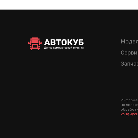
Модел
Серви
Запча
Информац
не являе
обработк
конфиден