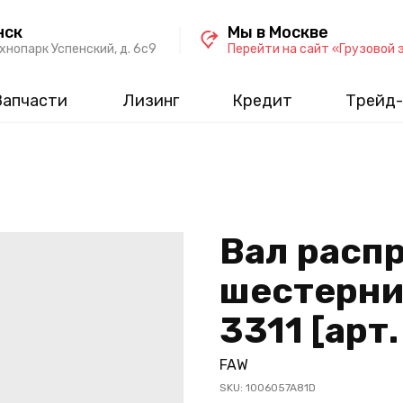
нск
Мы в Москве
хнопарк Успенский, д. 6c9
Перейти на сайт «Грузовой 
Запчасти
Лизинг
Кредит
Трейд-
Вал расп
шестерни 
3311 [арт
FAW
SKU:
1006057A81D