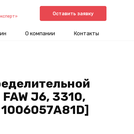
Оставить заявку
эксперт»
ин
О компании
Контакты
ределительной
FAW J6, 3310,
. 1006057A81D]