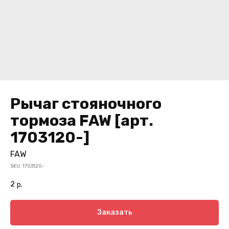
Рычаг стояночного
тормоза FAW [арт.
1703120-]
FAW
SKU:
1703120-
2
р.
Заказать