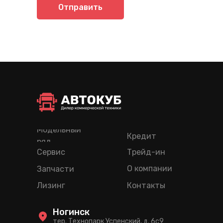
Отправить
Модельный
Кредит
ряд
Сервис
Трейд-ин
О компании
Запчасти
Лизинг
Контакты
Ногинск
тер. Технопарк Успенский, д. 6c9