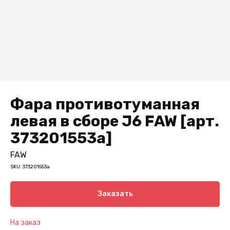
Фара противотуманная
левая в сборе J6 FAW [арт.
373201553a]
FAW
SKU:
373201553a
Заказать
На заказ