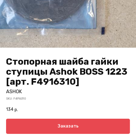
Стопорная шайба гайки
ступицы Ashok BOSS 1223
[арт. F4916310]
ASHOK
SKU:
F4916310
134
р.
Заказать