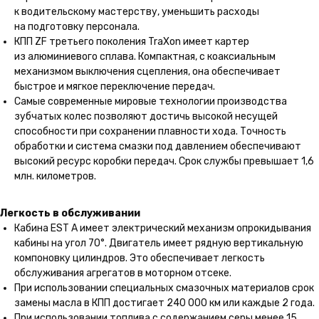
к водительскому мастерству, уменьшить расходы
на подготовку персонала.
КПП ZF третьего поколения TraXon имеет картер
из алюминиевого сплава. Компактная, с коаксиальным
механизмом выключения сцепления, она обеспечивает
быстрое и мягкое переключение передач.
Самые современные мировые технологии производства
зубчатых колес позволяют достичь высокой несущей
способности при сохранении плавности хода. Точность
обработки и система смазки под давлением обеспечивают
высокий ресурс коробки передач. Срок службы превышает 1,6
млн. километров.
Легкость в обслуживании
Кабина EST A имеет электрический механизм опрокидывания
кабины на угол 70°. Двигатель имеет рядную вертикальную
компоновку цилиндров. Это обеспечивает легкость
обслуживания агрегатов в моторном отсеке.
При использовании специальных смазочных материалов срок
замены масла в КПП достигает 240 000 км или каждые 2 года.
При использовании топлива с содержанием серы менее 15