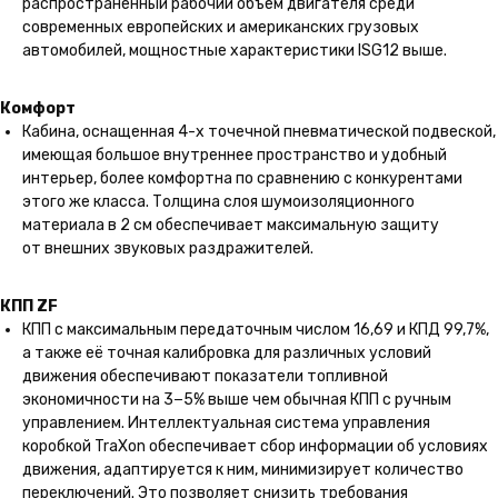
распространенный рабочий объем двигателя среди
современных европейских и американских грузовых
автомобилей, мощностные характеристики ISG12 выше.
Комфорт
Кабина, оснащенная 4-х точечной пневматической подвеской,
имеющая большое внутреннее пространство и удобный
интерьер, более комфортна по сравнению с конкурентами
этого же класса. Толщина слоя шумоизоляционного
материала в 2 см обеспечивает максимальную защиту
от внешних звуковых раздражителей.
КПП ZF
КПП c максимальным передаточным числом 16,69 и КПД 99,7%,
а также её точная калибровка для различных условий
движения обеспечивают показатели топливной
экономичности на 3−5% выше чем обычная КПП с ручным
управлением. Интеллектуальная система управления
коробкой TraXon обеспечивает сбор информации об условиях
движения, адаптируется к ним, минимизирует количество
переключений. Это позволяет снизить требования