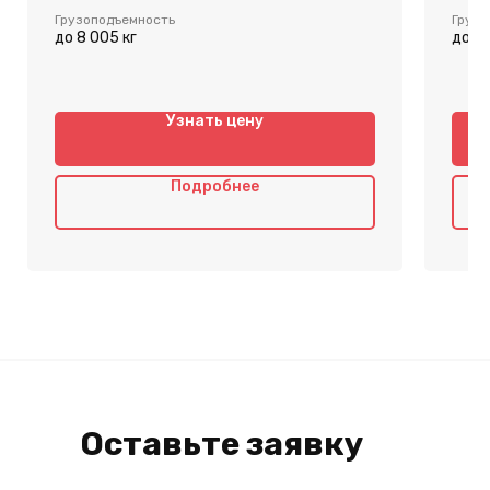
Грузоподъемность
Грузо
до 8 005 кг
до 7 
Узнать цену
Подробнее
Оставьте заявку