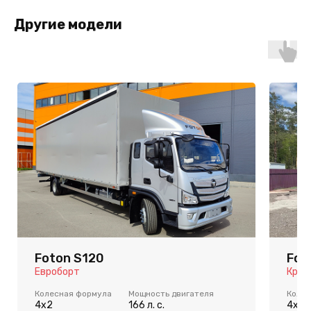
Другие модели
Foton S120
Fot
Евроборт
Кран
Колесная формула
Мощность двигателя
Колес
4x2
166 л. с.
4x2