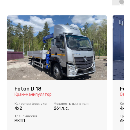
Foton D 18
Fot
Кран-манипулятор
Седе
Колесная формула
Мощность двигателя
Колес
4x2
261 л. с.
4x2
Трансмиссия
Тран
МКПП
АКПП